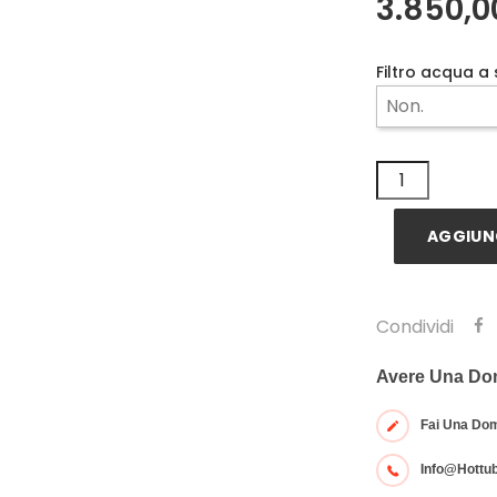
3.850,0
Filtro acqua a
AGGIUNG
Condividi
Avere Una D
Fai Una Do
Info@hottu