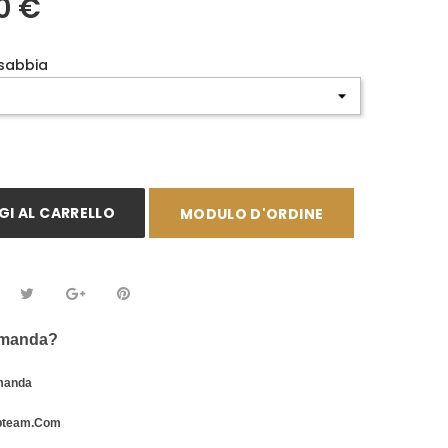
0 €
 sabbia
I AL CARRELLO
MODULO D'ORDINE
omanda?
manda
bteam.com