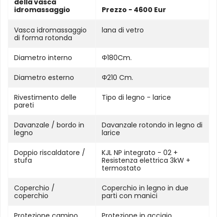
della vasca
idromassaggio
Prezzo - 4600 Eur
Vasca idromassaggio
lana di vetro
di forma rotonda
Diametro interno
Φ180Cm.
Diametro esterno
Φ210 Cm.
Rivestimento delle
Tipo di legno - larice
pareti
Davanzale / bordo in
Davanzale rotondo in legno di
legno
larice
Doppio riscaldatore /
KJL NP integrato - 02 +
stufa
Resistenza elettrica 3kW +
termostato
Coperchio /
Coperchio in legno in due
coperchio
parti con manici
Protezione camino
Protezione in acciaio