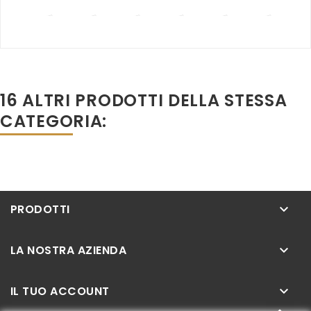
16 ALTRI PRODOTTI DELLA STESSA
CATEGORIA:
PRODOTTI
keyboard_arrow_down
LA NOSTRA AZIENDA
keyboard_arrow_down
IL TUO ACCOUNT
keyboard_arrow_down